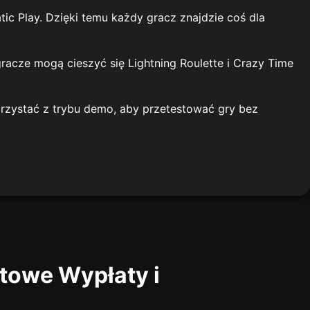
c Play. Dzięki temu każdy gracz znajdzie coś dla
acze mogą cieszyć się Lightning Roulette i Crazy Time
orzystać z trybu demo, aby przetestować gry bez
towe Wypłaty i