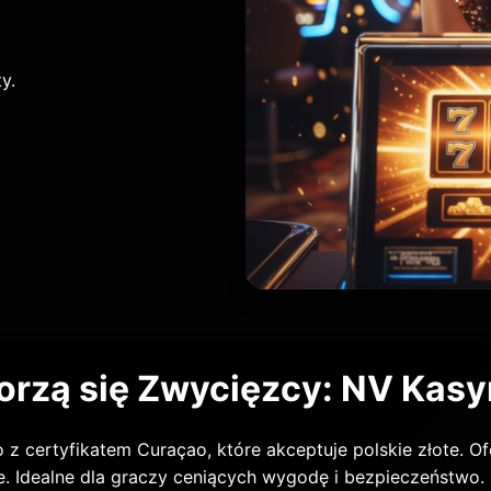
y.
orzą się Zwycięzcy: NV Kasy
z certyfikatem Curaçao, które akceptuje polskie złote. O
e. Idealne dla graczy ceniących wygodę i bezpieczeństwo.