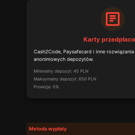
Karty przedpłac
Cash2Code, Paysafecard i inne rozwiązania
anonimowych depozytów.
Minimalny depozyt: 45 PLN
Maksymalny depozyt: 650 PLN
Prowizja: 0%
Metoda wypłaty