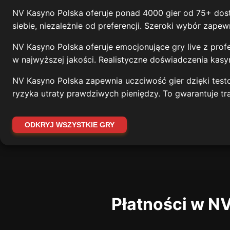
NV Kasyno Polska oferuje ponad 4000 gier od 75+ dost
siebie, niezależnie od preferencji. Szeroki wybór zape
NV Kasyno Polska oferuje emocjonujące gry live z pro
w najwyższej jakości. Realistyczne doświadczenia kas
NV Kasyno Polska zapewnia uczciwość gier dzięki testo
ryzyka utraty prawdziwych pieniędzy. To gwarantuje tr
ODKRYJ WSZYSTKIE GRY
Płatności w N