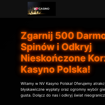
Zgarnij 500 Darm
Spinów i Odkryj
Nieskończone Kor
Kasyno Polska!
Witamy w NV Kasyno Polska! Oferujemy atrakc
błyskawiczne wypłaty oraz ogromny wybór gier
gusta. Dołącz do nas i odkryj świat nieogranicz