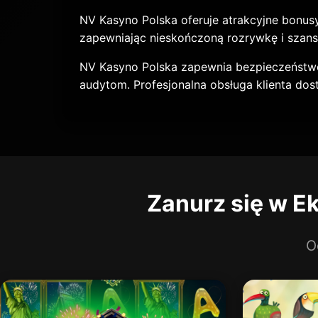
NV Kasyno Polska oferuje atrakcyjne bonu
zapewniając nieskończoną rozrywkę i szans
NV Kasyno Polska zapewnia bezpieczeństwo
audytom. Profesjonalna obsługa klienta dos
Zanurz się w E
O