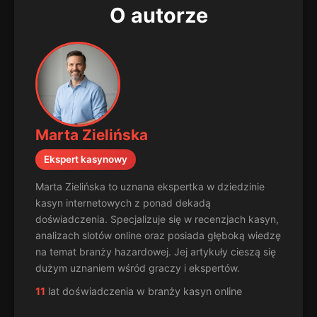
O autorze
Marta Zielińska
Ekspert kasynowy
Marta Zielińska to uznana ekspertka w dziedzinie
kasyn internetowych z ponad dekadą
doświadczenia. Specjalizuje się w recenzjach kasyn,
analizach slotów online oraz posiada głęboką wiedzę
na temat branży hazardowej. Jej artykuły cieszą się
dużym uznaniem wśród graczy i ekspertów.
11
lat doświadczenia w branży kasyn online