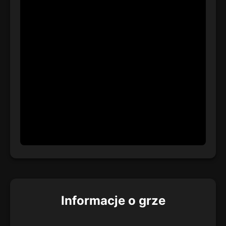
Informacje o grze