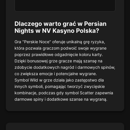
Dlaczego warto grać w Persian
Nights w NV Kasyno Polska?
Gra "Perskie Noce" oferuje unikalną grę ryzyka,
która pozwala graczom podwoić swoje wygrane
poprzez prawidłowe odgadnięcie koloru karty.
Dzięki bonusowej grze gracze mają szansę na
zdobycie dodatkowych nagród i darmowych spinów,
co zwiększa emocje i potencjalne wygrane.
Symbol Wild w grze działa jako zastępstwo dla
innych symboli, pomagając tworzyć zwycięskie
kombinacje, podczas gdy symbol Scatter zapewnia
darmowe spiny i dodatkowe szanse na wygraną.