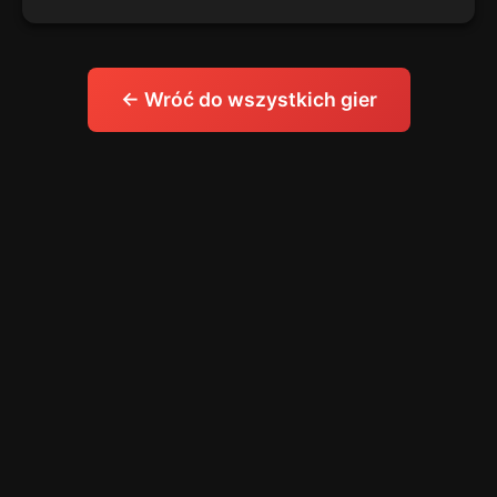
← Wróć do wszystkich gier