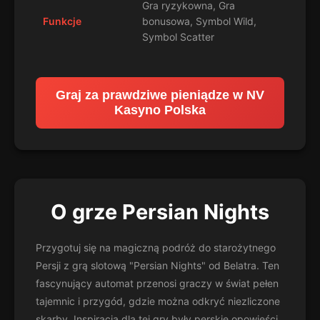
Gra ryzykowna, Gra
Funkcje
bonusowa, Symbol Wild,
Symbol Scatter
Graj za prawdziwe pieniądze w NV
Kasyno Polska
O grze Persian Nights
Przygotuj się na magiczną podróż do starożytnego
Persji z grą slotową "Persian Nights" od Belatra. Ten
fascynujący automat przenosi graczy w świat pełen
tajemnic i przygód, gdzie można odkryć niezliczone
skarby. Inspiracją dla tej gry były perskie opowieści,