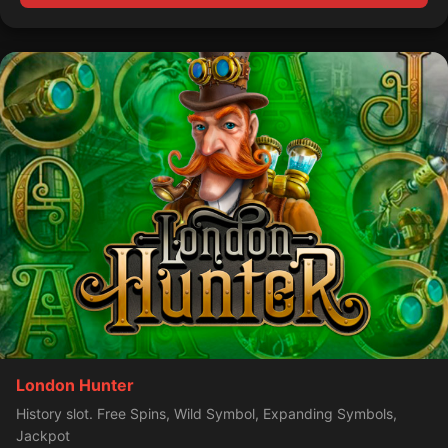
London Hunter
History slot. Free Spins, Wild Symbol, Expanding Symbols,
Jackpot