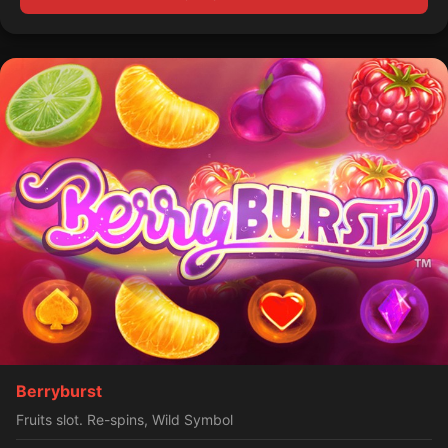
Berryburst
Fruits slot. Re-spins, Wild Symbol