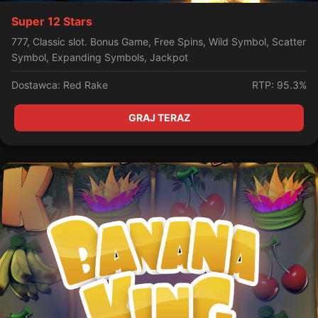
Super 12 Stars
777, Classic slot. Bonus Game, Free Spins, Wild Symbol, Scatter
Symbol, Expanding Symbols, Jackpot
Dostawca: Red Rake
RTP: 95.3%
GRAJ TERAZ