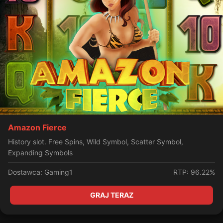
Amazon Fierce
History slot. Free Spins, Wild Symbol, Scatter Symbol,
Expanding Symbols
Dostawca: Gaming1
RTP: 96.22%
GRAJ TERAZ