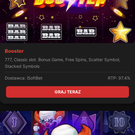
Booster
777, Classic slot. Bonus Game, Free Spins, Scatter Symbol,
Stacked Symbols
Dostawca: iSoftBet
RTP: 97.4%
GRAJ TERAZ