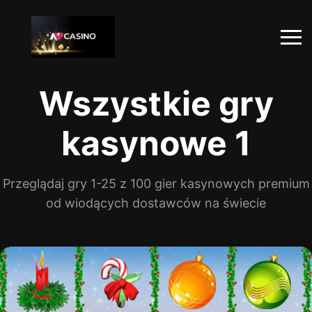
3m ago
LIVE WIN
Ava C. · Zurich
Wszystkie gry
$12,900
won
on Aztec Glory
kasynowe 1
Przeglądaj gry 1-25 z 100 gier kasynowych premium
od wiodących dostawców na świecie