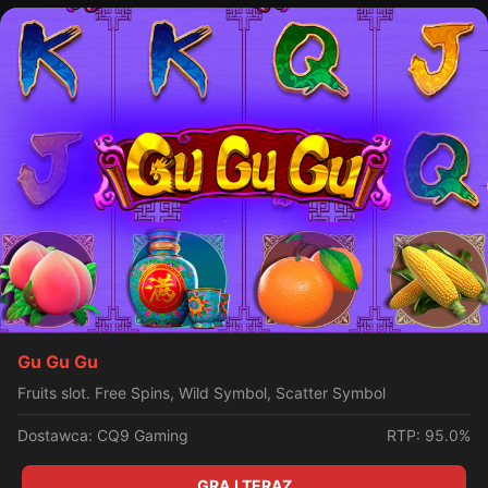
Gu Gu Gu
Fruits slot. Free Spins, Wild Symbol, Scatter Symbol
Dostawca: CQ9 Gaming
RTP: 95.0%
GRAJ TERAZ