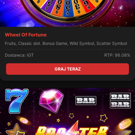
Wheel Of Fortune
Fruits, Classic slot. Bonus Game, Wild Symbol, Scatter Symbol
Dostawca: IGT
RTP: 96.08%
GRAJ TERAZ