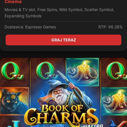
Cinema
Movies & TV slot. Free Spins, Wild Symbol, Scatter Symbol,
Expanding Symbols
Dostawca: Espresso Games
RTP: 96.28%
GRAJ TERAZ