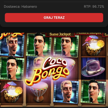
Dostawca: Habanero
RTP: 96.72%
GRAJ TERAZ