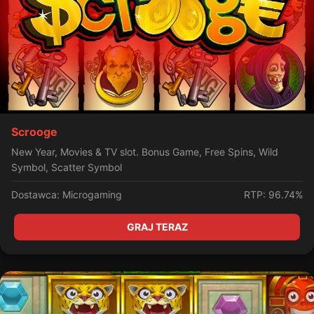
Scrooge
New Year, Movies & TV slot. Bonus Game, Free Spins, Wild
Symbol, Scatter Symbol
Dostawca: Microgaming
RTP: 96.74%
GRAJ TERAZ