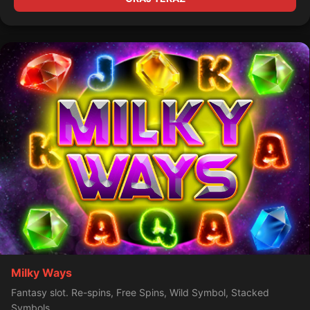
Milky Ways
Fantasy slot. Re-spins, Free Spins, Wild Symbol, Stacked
Symbols