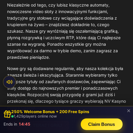
Niezależnie od tego, czy lubisz klasyczne automaty,
nowoczesne video sloty z innowacyjnymi funkcjami,
tradycyjne gry stołowe czy wciągające doświadczenia z
krupierem na żywo – znajdziesz dokładnie to, czego
szukasz. Nasze gry wyróżniają się oszałamiającą grafiką,
płynną rozgrywką i uczciwym RTP, które dają Ci najlepsze
szanse na wygraną. Ponadto wszystkie gry można
wypróbować za darmo w trybie demo, zanim zagrasz za
prawdziwe pieniądze.
Nowe gry są dodawane regularnie, aby nasza kolekcja była
zawsze świeża i ekscytująca. Starannie wybieramy tylko
najlepsze tytuły od zaufanych dostawców, zapewniając Ci
stały dostęp do najnowszych premier i ponadczasowych
klasyków. Rozpocznij swoją przygodę z grami już dziś i
przekonaj się, dlaczego tysiące graczy wybierają NV Kasyno
Polska Casino!
×
250% Welcome Bonus + 200 Free Spins
1,434
players online now
Ends in
14:41
Claim Bonus
DOŁĄCZ TERAZ I GRAJ