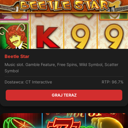
Beetle Star
Music slot. Gamble Feature, Free Spins, Wild Symbol, Scatter
Symbol
Dostawca: CT Interactive
RTP: 96.7%
GRAJ TERAZ